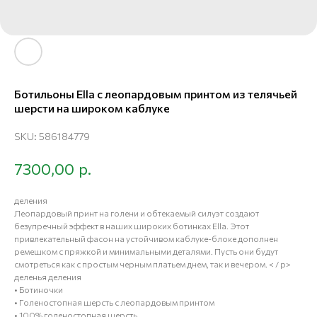
Ботильоны Ella с леопардовым принтом из телячьей
шерсти на широком каблуке
SKU:
586184779
р.
7300,00
деления
Леопардовый принт на голени и обтекаемый силуэт создают
безупречный эффект в наших широких ботинках Ella. Этот
привлекательный фасон на устойчивом каблуке-блоке дополнен
ремешком с пряжкой и минимальными деталями. Пусть они будут
смотреться как с простым черным платьем днем, так и вечером. < / p>
деленья деления
• Ботиночки
• Голеностопная шерсть с леопардовым принтом
• 100% голеностопная шерсть