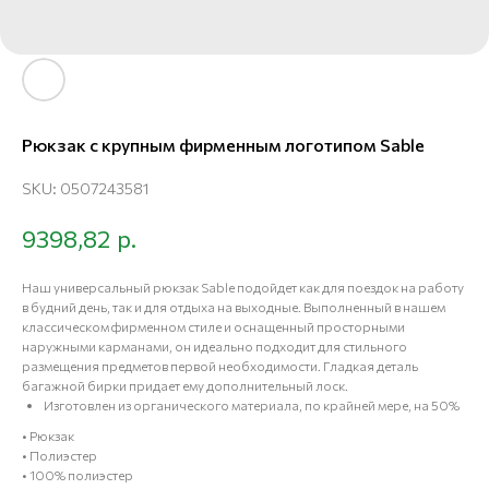
Рюкзак с крупным фирменным логотипом Sable
SKU:
0507243581
р.
9398,82
Наш универсальный рюкзак Sable подойдет как для поездок на работу
в будний день, так и для отдыха на выходные. Выполненный в нашем
классическом фирменном стиле и оснащенный просторными
наружными карманами, он идеально подходит для стильного
размещения предметов первой необходимости. Гладкая деталь
багажной бирки придает ему дополнительный лоск.
Изготовлен из органического материала, по крайней мере, на 50%
• Рюкзак
• Полиэстер
• 100% полиэстер