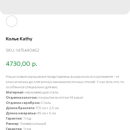
Колье Kathy
SKU:
1475440462
р.
4730,00
Наши новые украшения представлены в широком ассортименте - от
классических до элегантных минималистичных стилей. У нас есть что-то
особенное специально для вас.
Материал:
нержавеющая сталь
Отделка золотом:
покрытие золотом 14 карат
Отделка серебром:
Сталь
Длина браслета:
17,5 см + 2,5 см
Длина ожерелья:
45 см + 5 см
Гарантия
: 1 год
Размер
: Универсальный
Гарантия
: 1 год