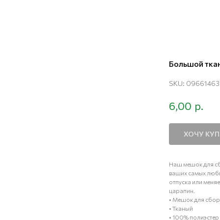
Большой ткан
SKU:
09661463
р.
6,00
ХОЧУ КУ
Наш мешок для сб
ваших самых люби
отпуска или меняе
царапин.
• Мешок для сбор
• Тканый
• 100% полиэстер