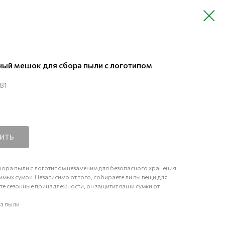
ый мешок для сбора пыли с логотипом
81
ПИТЬ
ора пыли с логотипом незаменим для безопасного хранения
мых сумок. Независимо от того, собираете ли вы вещи для
те сезонные принадлежности, он защитит ваши сумки от
а пыли