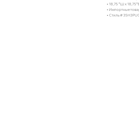
• 18,75 "Ш x 18,75"
• Импортные тов
• Стиль # 35H3P